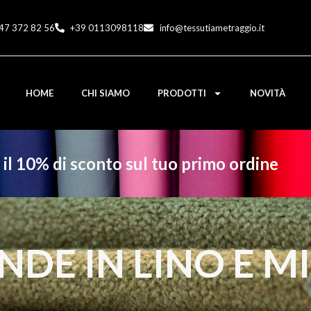
47 372 82 56
+39 0113098118
info@tessutiametraggio.it
HOME
CHI SIAMO
PRODOTTI
NOVITÀ
e il 10% di sconto sul tuo primo ordine
DE IN LINO E M