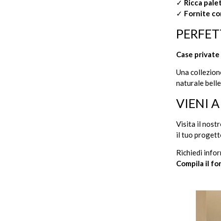
✓
Ricca pale
✓
Fornite co
PERFET
Case private 
Una collezion
naturale belle
VIENI 
Visita il nos
il tuo progett
Richiedi info
Compila il fo